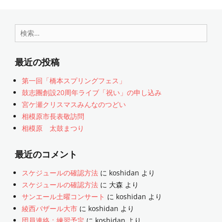
検
索:
最近の投稿
第一回「橋本スプリングフェス」
鼓志團創設20周年ライブ「祝い」の申し込み
宮ケ瀬クリスマスみんなのつどい
相模原市長表敬訪問
相模原 太鼓まつり
最近のコメント
スケジュールの確認方法
に
koshidan
より
スケジュールの確認方法
に
大森
より
サンエール土曜コンサート
に
koshidan
より
綾西バザール大市
に
koshidan
より
団員連絡：練習予定
に
koshidan
より