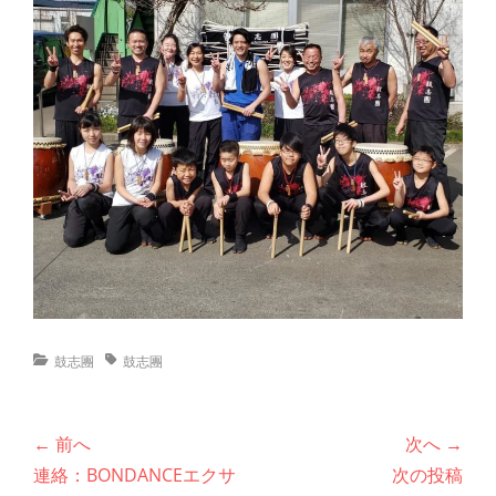
カ
タ
鼓志團
鼓志團
テ
グ
ゴ
リ
投
← 前へ
次へ →
ー
稿
前
次
連絡：BONDANCEエクサ
次の投稿