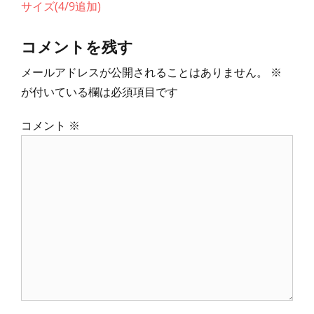
ナ
の
の
サイズ(4/9追加)
ビ
投
投
ゲ
コメントを残す
稿:
稿:
ー
メールアドレスが公開されることはありません。
※
シ
が付いている欄は必須項目です
ョ
ン
コメント
※