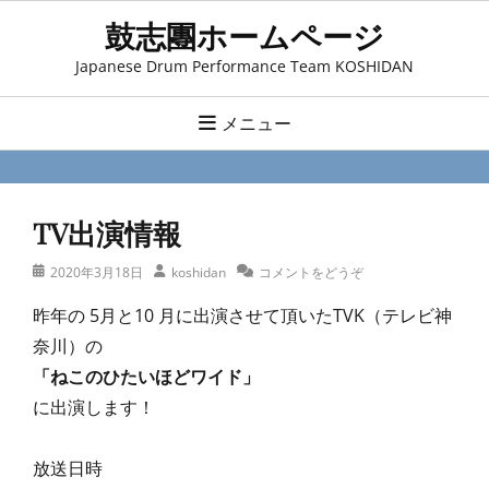
コ
鼓志團ホームページ
ン
Japanese Drum Performance Team KOSHIDAN
テ
ン
メニュー
ツ
へ
ス
TV出演情報
キ
ッ
投
投
2020年3月18日
koshidan
コメントをどうぞ
プ
稿
稿
昨年の 5月と10 月に出演させて頂いたTVK（テレビ神
日
者
奈川）の
「ねこのひたいほどワイド」
に出演します！
放送日時