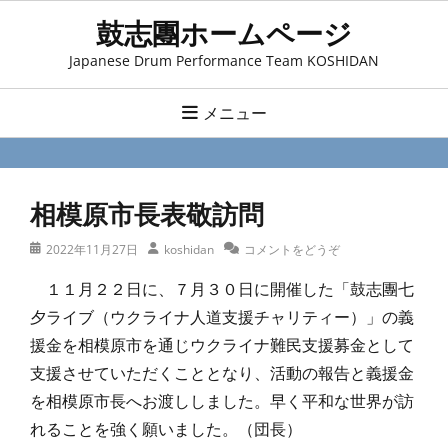
コ
鼓志團ホームページ
ン
Japanese Drum Performance Team KOSHIDAN
テ
ン
メニュー
ツ
へ
ス
相模原市長表敬訪問
キ
ッ
投
投
2022年11月27日
koshidan
コメントをどうぞ
プ
稿
稿
１１月２２日に、７月３０日に開催した「鼓志團七
日
者
夕ライブ（ウクライナ人道支援チャリティー）」の義
援金を相模原市を通じウクライナ難民支援募金として
支援させていただくこととなり、活動の報告と義援金
を相模原市長へお渡ししました。早く平和な世界が訪
れることを強く願いました。（団長）