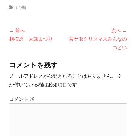
カ
未分類
テ
ゴ
リ
投
← 前へ
次へ →
ー
稿
前
次
相模原 太鼓まつり
宮ケ瀬クリスマスみんなの
ナ
の
の
つどい
ビ
投
投
ゲ
コメントを残す
稿:
稿:
ー
メールアドレスが公開されることはありません。
※
シ
が付いている欄は必須項目です
ョ
ン
コメント
※