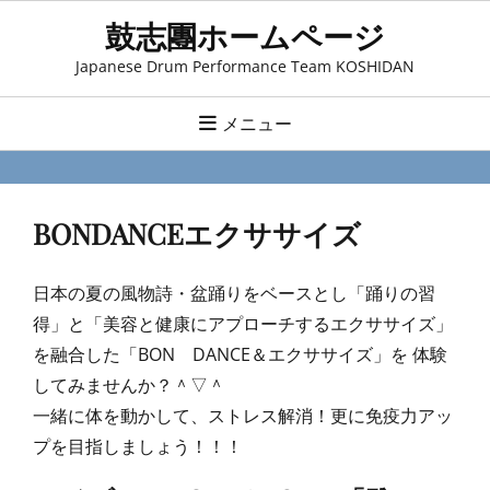
コ
鼓志團ホームページ
ン
Japanese Drum Performance Team KOSHIDAN
テ
ン
メニュー
ツ
へ
ス
BONDANCEエクササイズ
キ
ッ
プ
日本の夏の風物詩・盆踊りをベースとし「踊りの習
得」と「美容と健康にアプローチするエクササイズ」
を融合した「BON DANCE＆エクササイズ」を 体験
してみませんか？＾▽＾
一緒に体を動かして、ストレス解消！更に免疫力アッ
プを目指しましょう！！！