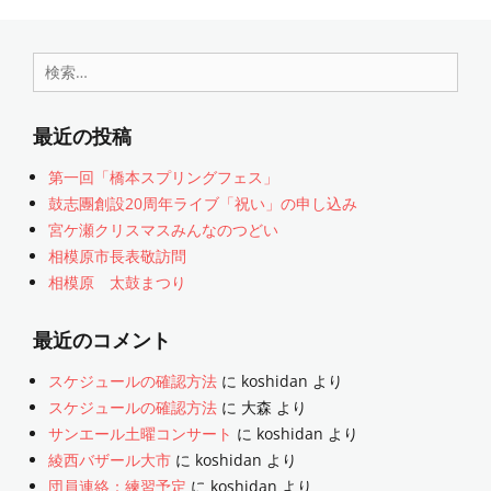
テ
未
ゴ
分
リ
類
検
ー
索:
最近の投稿
第一回「橋本スプリングフェス」
鼓志團創設20周年ライブ「祝い」の申し込み
宮ケ瀬クリスマスみんなのつどい
相模原市長表敬訪問
相模原 太鼓まつり
最近のコメント
スケジュールの確認方法
に
koshidan
より
スケジュールの確認方法
に
大森
より
サンエール土曜コンサート
に
koshidan
より
綾西バザール大市
に
koshidan
より
団員連絡：練習予定
に
koshidan
より