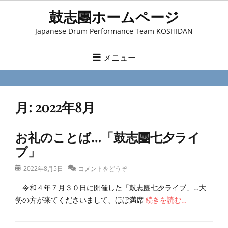
コ
鼓志團ホームページ
ン
Japanese Drum Performance Team KOSHIDAN
テ
ン
メニュー
ツ
へ
ス
月:
2022年8月
キ
ッ
お礼のことば…「鼓志團七夕ライ
プ
ブ」
投
2022年8月5日
コメントをどうぞ
稿
令和４年７月３０日に開催した「鼓志團七夕ライブ」…大
日
勢の方が来てくださいまして、ほぼ満席
続きを読む…
カ