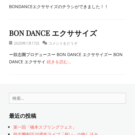
エ
稿
A
グ
コ
BONDANCEエクササイズのチラシができました！！
ク
日
N
シ
サ
C
ダ
カ
サ
E
ン
テ
イ
B
BON DANCE エクササイズ
ゴ
ズ
O
リ
N
投
2020年1月17日
コメントをどうぞ
ー
D
稿
A
ー鼓志團プロデュースー BON DANCE エクササイズー BON
日
N
DANCE エクササイ
続きを読む…
C
E
カ
テ
B
ゴ
O
リ
N
検
ー
D
索:
A
N
最近の投稿
C
E
第一回「橋本スプリングフェス」
鼓志團創設20周年ライブ「祝い」の申し込み