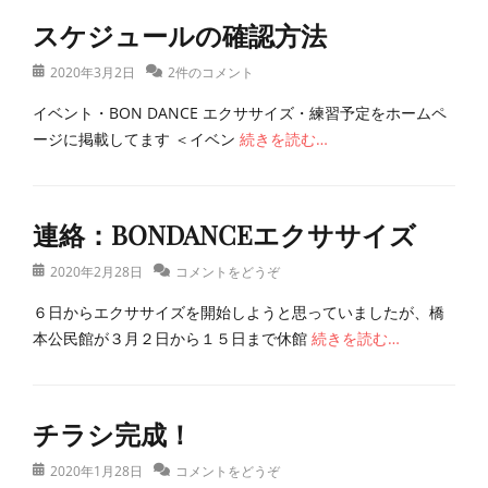
テ
B
スケジュールの確認方法
ゴ
O
リ
N
投
2020年3月2日
2件のコメント
ー
D
稿
A
イベント・BON DANCE エクササイズ・練習予定をホームペ
日
N
ージに掲載してます ＜イベン
続きを読む…
C
E
カ
、
テ
B
鼓
連絡：BONDANCEエクササイズ
ゴ
O
志
リ
N
團
投
2020年2月28日
コメントをどうぞ
ー
D
タ
稿
A
グ
B
６日からエクササイズを開始しようと思っていましたが、橋
日
N
O
本公民館が３月２日から１５日まで休館
続きを読む…
C
N
E
D
カ
、
A
テ
B
鼓
N
チラシ完成！
ゴ
O
志
C
リ
N
團
E
投
2020年1月28日
コメントをどうぞ
ー
D
タ