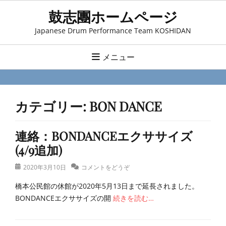
コ
鼓志團ホームページ
ン
Japanese Drum Performance Team KOSHIDAN
テ
ン
メニュー
ツ
へ
ス
カテゴリー:
BON DANCE
キ
ッ
連絡：BONDANCEエクササイズ
プ
(4/9追加)
投
2020年3月10日
コメントをどうぞ
稿
橋本公民館の休館が2020年5月13日まで延長されました。
日
BONDANCEエクササイズの開
続きを読む…
カ